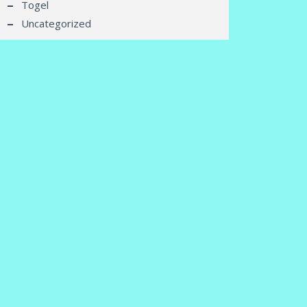
Togel
Uncategorized