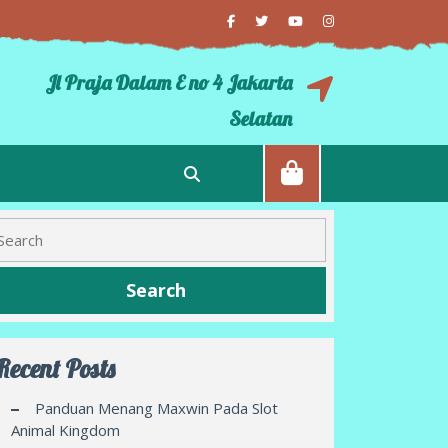
Jl Praja Dalam E no 4 Jakarta
Selatan
Recent Posts
Panduan Menang Maxwin Pada Slot
Animal Kingdom