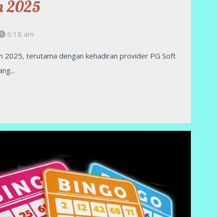
n 2025
6:18 am
ng...