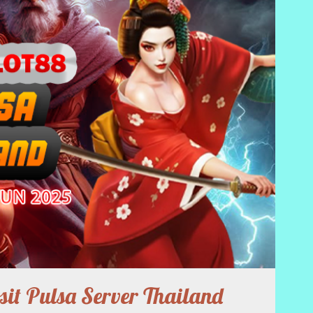
sit Pulsa Server Thailand