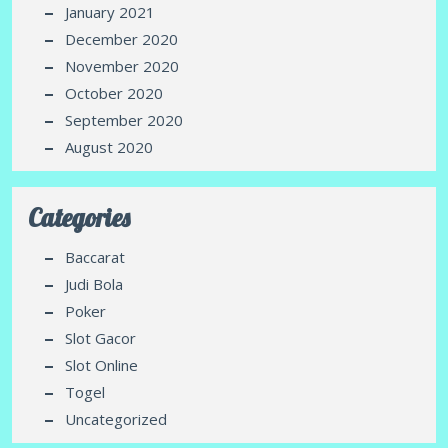
January 2021
December 2020
November 2020
October 2020
September 2020
August 2020
Categories
Baccarat
Judi Bola
Poker
Slot Gacor
Slot Online
Togel
Uncategorized