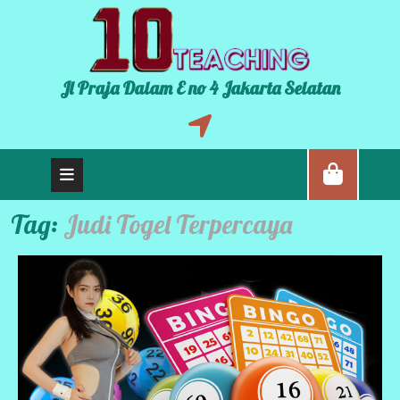
Jl Praja Dalam E no 4 Jakarta Selatan
Tag:
Judi Togel Terpercaya