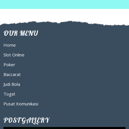
OUR MENU
Home
Slot Online
Poker
Baccarat
Judi Bola
Togel
Pusat Komunikasi
POST GALLERY